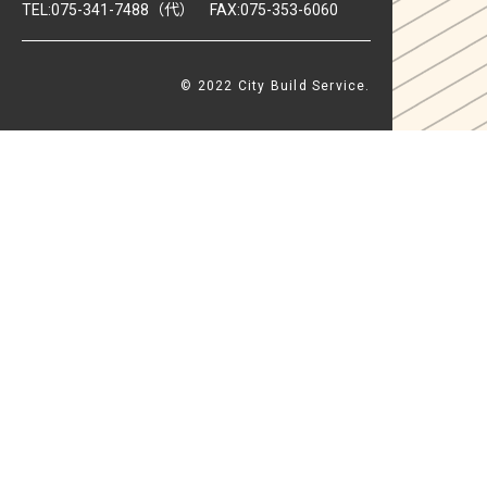
TEL:075-341-7488（代） FAX:075-353-6060
© 2022 City Build Service.
PAGE TOP