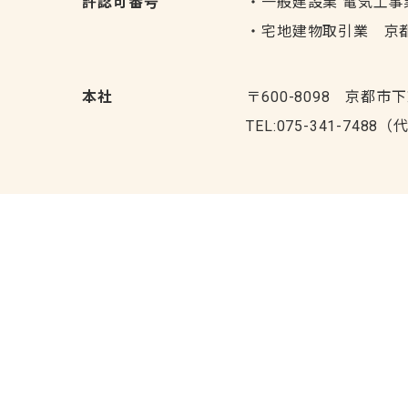
許認可番号
・一般建設業 電気工事
・宅地建物取引業 京都
本社
〒600-8098 京都
TEL:075-341-7488（