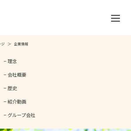
ージ
企業情報
– 理念
– 会社概要
– 歴史
– 紹介動画
– グループ会社