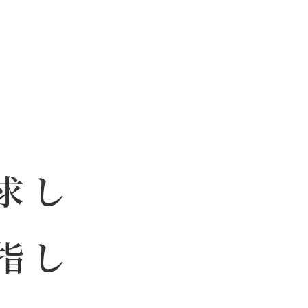
求し
指し