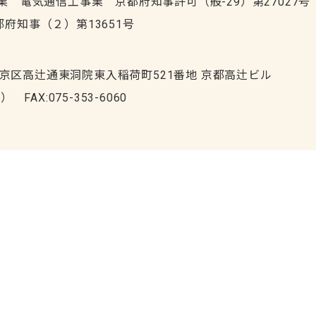
業 電気通信工事業 京都府知事許可（般-29）第27027号
府知事（２）第13651号
市下京区高辻通東洞院東入稲荷町521番地 京都高辻ビル
代） FAX:075-353-6060